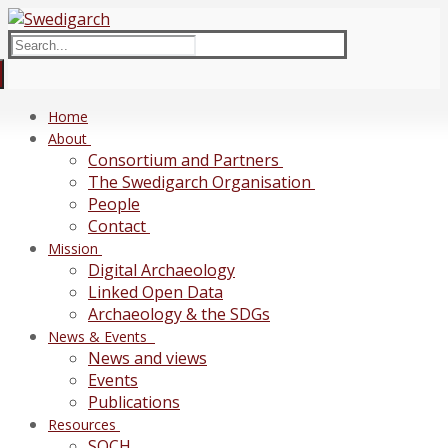
Skip
Menu
Close
to
Search
content
for:
Home
About
Consortium and Partners
The Swedigarch Organisation
People
Contact
Mission
Digital Archaeology
Linked Open Data
Archaeology & the SDGs
News & Events
News and views
Events
Publications
Resources
SOCH