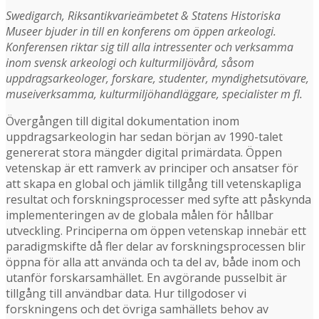
Swedigarch, Riksantikvarieämbetet & Statens Historiska
Museer bjuder in till en konferens om öppen arkeologi.
Konferensen riktar sig till alla intressenter och verksamma
inom svensk arkeologi och kulturmiljövård, såsom
uppdragsarkeologer, forskare, studenter, myndighetsutövare,
museiverksamma, kulturmiljöhandläggare, specialister m fl.
Övergången till digital dokumentation inom
uppdragsarkeologin har sedan början av 1990-talet
genererat stora mängder digital primärdata. Öppen
vetenskap är ett ramverk av principer och ansatser för
att skapa en global och jämlik tillgång till vetenskapliga
resultat och forskningsprocesser med syfte att påskynda
implementeringen av de globala målen för hållbar
utveckling. Principerna om öppen vetenskap innebär ett
paradigmskifte då fler delar av forskningsprocessen blir
öppna för alla att använda och ta del av, både inom och
utanför forskarsamhället. En avgörande pusselbit är
tillgång till användbar data. Hur tillgodoser vi
forskningens och det övriga samhällets behov av